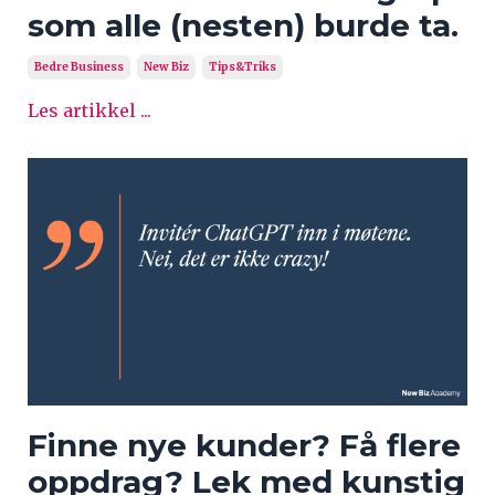
som alle (nesten) burde ta.
Bedre Business
New Biz
Tips&triks
Les artikkel ...
Finne nye kunder? Få flere
oppdrag? Lek med kunstig