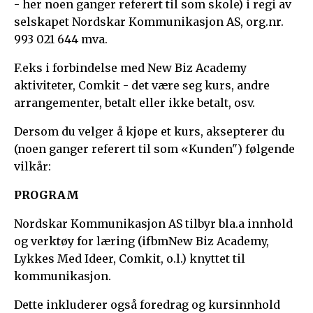
- her noen ganger referert til som skole) i regi av
selskapet Nordskar Kommunikasjon AS, org.nr.
993 021 644 mva.
F.eks i forbindelse med New Biz Academy
aktiviteter, Comkit - det være seg kurs, andre
arrangementer, betalt eller ikke betalt, osv.
Dersom du velger å kjøpe et kurs, aksepterer du
(noen ganger referert til som «Kunden") følgende
vilkår:
PROGRAM
Nordskar Kommunikasjon AS tilbyr bla.a innhold
og verktøy for læring (ifbm
New Biz Academy
,
Lykkes Med Ideer, Comkit, o.l.) knyttet til
kommunikasjon.
Dette inkluderer også foredrag og kursinnhold