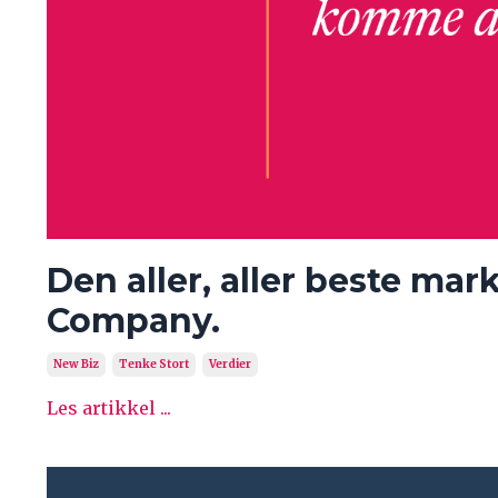
Den aller, aller beste ma
Company.
New Biz
Tenke Stort
Verdier
Les artikkel ...