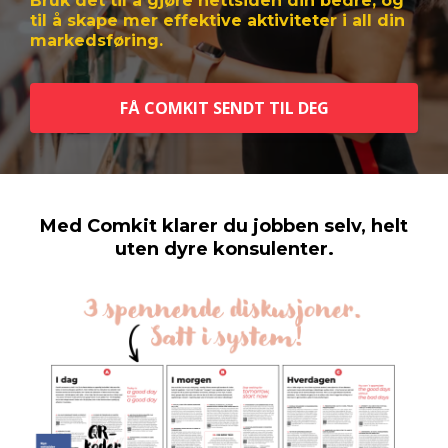
Bruk det til å gjøre nettsiden din bedre, og
til å skape mer effektive aktiviteter i all din
markedsføring.
FÅ COMKIT SENDT TIL DEG
Med Comkit klarer du jobben selv, helt
uten dyre konsulenter.