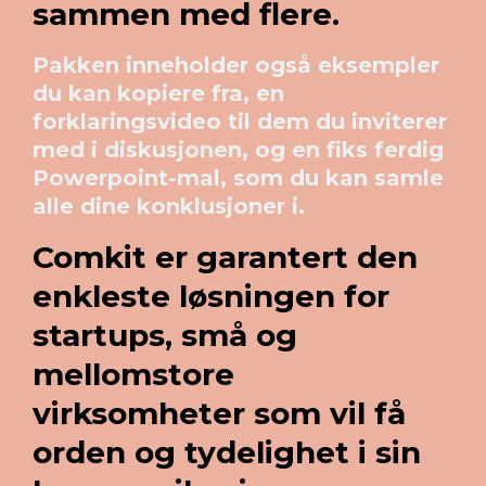
sammen med flere.
Pakken inneholder også eksempler
du kan kopiere fra, en
forklaringsvideo til dem du inviterer
med i diskusjonen, og en fiks ferdig
Powerpoint-mal, som du kan samle
alle dine konklusjoner i.
Comkit er garantert den
enkleste løsningen for
startups, små og
mellomstore
virksomheter som vil få
orden og tydelighet i sin