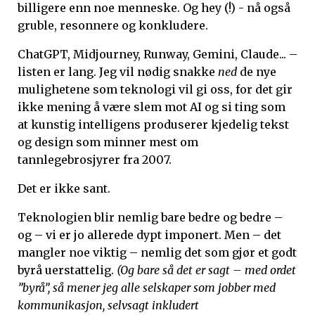
billigere enn noe menneske. Og hey (!) - nå også
gruble, resonnere og konkludere.
ChatGPT, Midjourney, Runway, Gemini, Claude... –
listen er lang.
Jeg vil nødig snakke
ned
de nye
mulighetene som teknologi vil gi oss, for det gir
ikke mening å være slem mot AI og si ting som
at kunstig intelligens produserer kjedelig tekst
og design som minner mest om
tannlegebrosjyrer fra 2007.
Det er ikke sant.
Teknologien blir nemlig bare bedre og bedre –
og – vi er jo allerede dypt imponert. Men – det
mangler noe viktig – nemlig det som gjør et godt
byrå uerstattelig.
(Og bare så det er sagt – med ordet
”byrå”, så mener jeg alle selskaper som jobber med
kommunikasjon, selvsagt inkludert