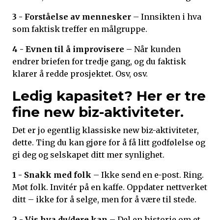
3 - Forståelse av mennesker
– Innsikten i hva
som faktisk treffer en målgruppe.
4 - Evnen til å improvisere
– Når kunden
endrer briefen for tredje gang, og du faktisk
klarer å redde prosjektet. Osv, osv.
Ledig kapasitet? Her er tre
fine new biz-aktiviteter.
Det er jo egentlig klassiske new biz-aktiviteter,
dette. Ting du kan gjøre for å få litt godfølelse og
gi deg og selskapet ditt mer synlighet.
1 - Snakk med folk
– Ikke send en e-post. Ring.
Møt folk. Invitér på en kaffe. Oppdater nettverket
ditt – ikke for å selge, men for å være til stede.
2 - Vis hva du/dere kan
– Del en historie om et