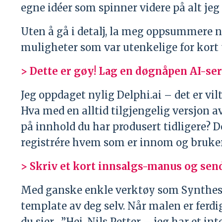
egne idéer som spinner videre på alt jeg l
Uten å gå i detalj, la meg oppsummere 
muligheter som var utenkelige for kort t
> Dette er gøy! Lag en døgnåpen AI-ser
Jeg oppdaget nylig Delphi.ai – det er vil
Hva med en alltid tilgjengelig versjon a
på innhold du har produsert tidligere? De
registrére hvem som er innom og bruker
> Skriv et kort innsalgs-manus og sen
Med ganske enkle verktøy som Synthes
template av deg selv. Når malen er ferd
du sier... ”Hei, Nils Petter – jeg har et 