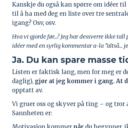
Kanskje du også kan spørre om idéer til 
til å ha med deg en liste over tre sent
igang? Osv, osv.
Hva vi gjorde før...? Jeg har dessverre ikke ta
idéer med en syrlig kommentar a-la ”altså... jeg
Ja. Du kan spare masse tid
Listen er faktisk lang, men for meg er d
daglig),
gjør at jeg kommer i gang. At d
opptatt av.
Vi gruer oss og skyver på ting – og tro
Sannheten er:
Motivasjon kommer
når
du begynner, ik