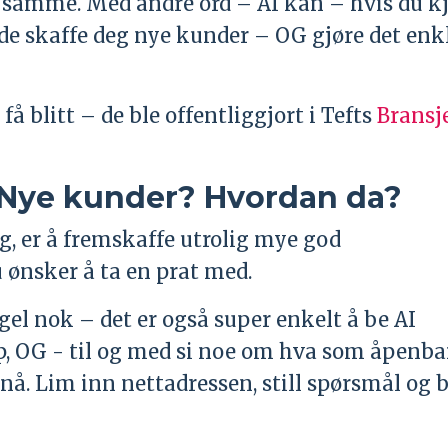
det samme. Med andre ord – AI kan – hvis du k
åde skaffe deg nye kunder – OG gjøre det enk
å blitt – de ble offentliggjort i Tefts
Bransj
. Nye kunder? Hvordan da?
, er å fremskaffe utrolig mye god
ønsker å ta en prat med.
el nok – det er også super enkelt å be AI
, OG - til og med si noe om hva som åpenbar
nå. Lim inn nettadressen, still spørsmål og b