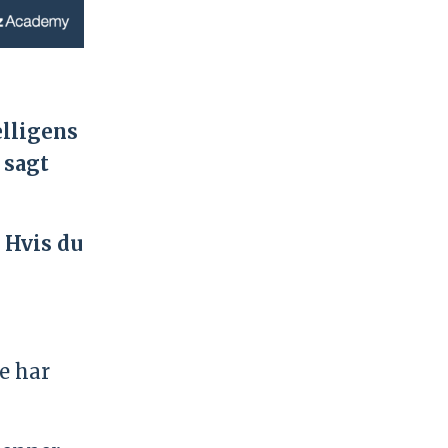
elligens
 sagt
” Hvis du
e har