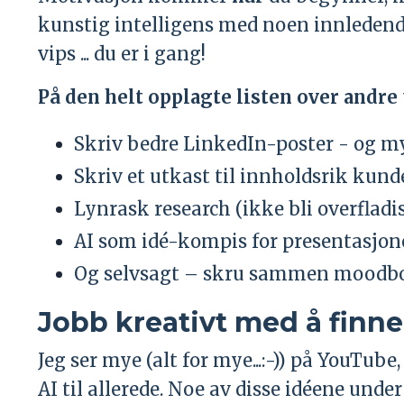
kunstig intelligens med noen innledende
vips ... du er i gang!
På den helt opplagte listen over andre 
Skriv bedre LinkedIn-poster - og m
Skriv et utkast til innholdsrik kun
Lynrask research (ikke bli overfladi
AI som idé-kompis for presentasjon
Og selvsagt – skru sammen moodboa
Jobb kreativt med å finne 
Jeg ser mye (alt for mye...:-)) på YouTub
AI til allerede. Noe av disse idéene unde