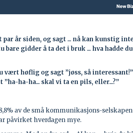
par år siden, og sagt ... nå kan kunstig int
bare gidder å ta det i bruk ...
hva hadde du
u vært høflig og sagt ”jøss, så interessant!
ha-ha-ha... skal vi ta en pils, eller...?”
at 18,8% av de små kommunikasjons-selskapen
har påvirket hverdagen mye.