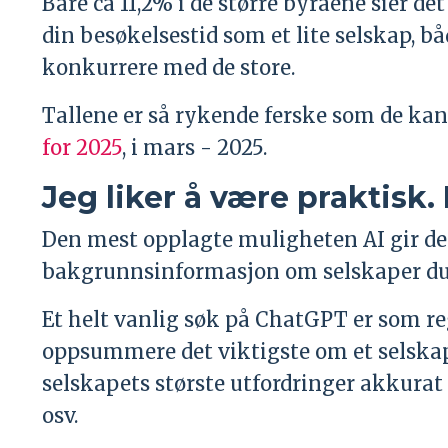
Bare ca 11,2% i de større byråene sier 
din besøkelsestid som et lite selskap, b
konkurrere med de store.
Tallene er så rykende ferske som de kan f
for 2025
, i mars - 2025.
Jeg liker å være praktisk
Den mest opplagte muligheten AI gir deg
bakgrunnsinformasjon om selskaper du 
Et helt vanlig søk på ChatGPT er som reg
oppsummere det viktigste om et selskap
selskapets største utfordringer akkurat 
osv.