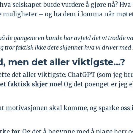
hva selskapet burde vurdere å gjøre nå? Hva 
rale muligheter – og ha dem i lomma når møtet
ll på de gangene en kunde har avfeid det vi trodde v
 tror faktisk ikke dere skjønner hva vi driver med .
, men det aller viktigste...?
ette det aller viktigste: ChatGPT (som jeg br
et faktisk skjer noe!
Og det poenget er jeg 
r at motivasjonen skal komme, og sparke oss 
ke før. Og det å begynne med å plage herr o