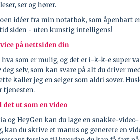
eser, ser og hører.
noen idéer fra min notatbok, som åpenbart e
id siden - uten kunstig intelligens!
vice på nettsiden din
t hva som er mulig, og det er i-k-k-e super v
v deg selv, som kan svare på alt du driver me
tte kaller jeg en selger som aldri sover. Hus
 tjenesten.
d det ut som en video
ia og HeyGen kan du lage en snakke-video-
ig, kan du skrive et manus og generere en vid
interessant forslag til hvordan du kan få fart p