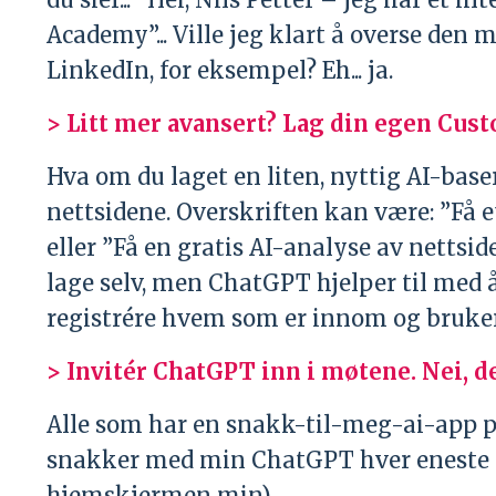
Academy”... Ville jeg klart å overse den mai
LinkedIn, for eksempel? Eh... ja.
> Litt mer avansert? Lag din egen Cu
Hva om du laget en liten, nyttig AI-base
nettsidene. Overskriften kan være: ”Få e
eller ”Få en gratis AI-analyse av nettsi
lage selv, men ChatGPT hjelper til med å 
registrére hvem som er innom og bruker
> Invitér ChatGPT inn i møtene. Nei, de
Alle som har en snakk-til-meg-ai-app på 
snakker med min ChatGPT hver eneste 
hjemskjermen min).