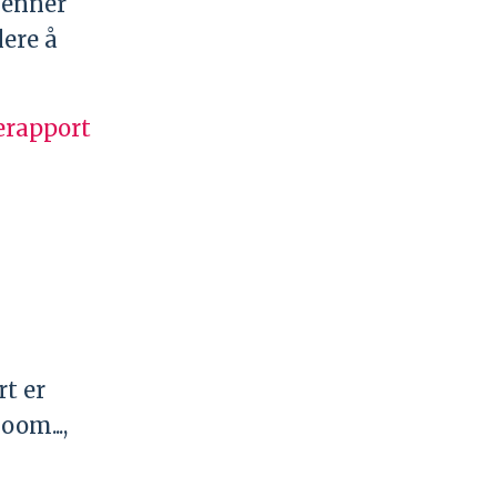
jenner
lere å
erapport
t er
oom...,