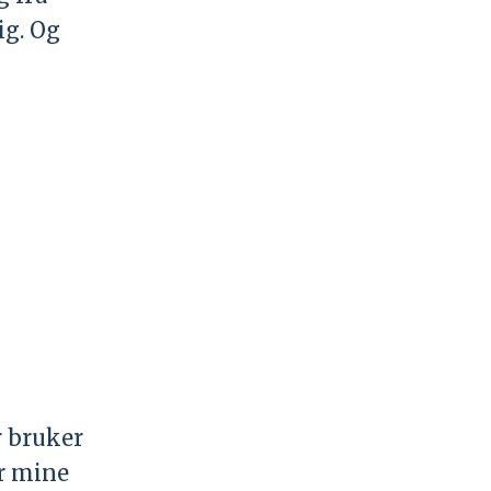
ig. Og
r bruker
er mine