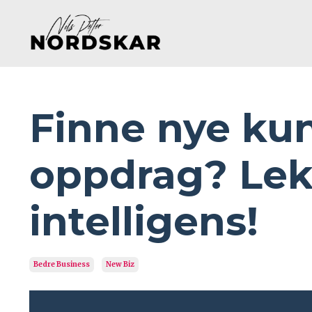
Finne nye kun
oppdrag? Lek
intelligens!
Bedre Business
New Biz