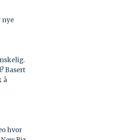
r nye
anskelig.
d? Basert
k å
eo hvor
å New Biz