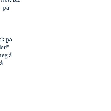
 – på
kk på
er!”
meg å
 å