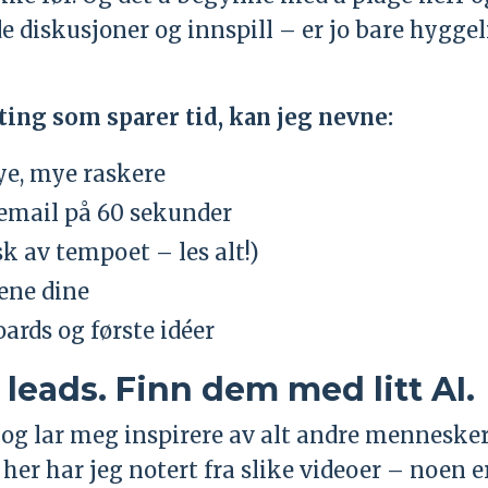
 diskusjoner og innspill – er jo bare hyggel
ting som sparer tid, kan jeg nevne:
ye, mye raskere
demail på 60 sekunder
sk av tempoet – les alt!)
ene dine
rds og første idéer
leads. Finn dem med litt AI.
e, og lar meg inspirere av alt andre menneske
r her har jeg notert fra slike videoer – noen 