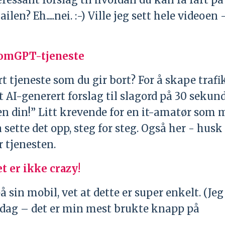
len? Eh.....nei. :-) Ville jeg sett hele videoen
stomGPT-tjeneste
rt tjeneste som du gir bort? For å skape trafi
t AI-generert forslag til slagord på 30 sekund
den din!” Litt krevende for en it-amatør som 
sette det opp, steg for steg. Også her - husk
 tjenesten.
t er ikke crazy!
sin mobil, vet at dette er super enkelt. (Jeg
dag – det er min mest brukte knapp på