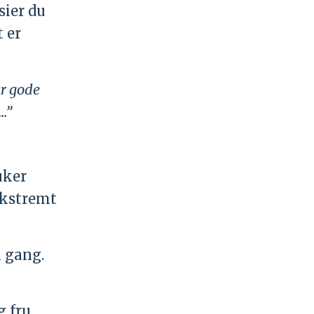
sier du
 er
ar gode
..”
uker
ekstremt
i gang.
g fru