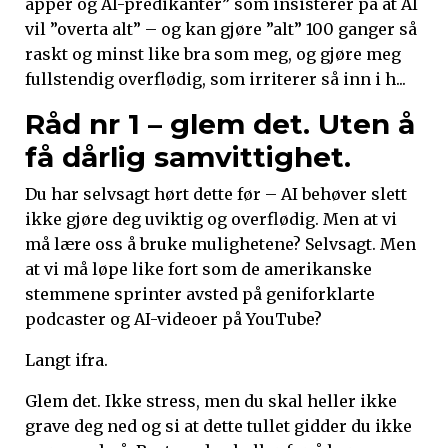
apper og AI-predikanter” som insisterer på at AI
vil ”overta alt” – og kan gjøre ”alt” 100 ganger så
raskt og minst like bra som meg, og gjøre meg
fullstendig overflødig, som irriterer så inn i h...
Råd nr 1 – glem det. Uten å
få dårlig samvittighet.
Du har selvsagt hørt dette før – AI behøver slett
ikke gjøre deg uviktig og overflødig. Men at vi
må lære oss å bruke mulighetene? Selvsagt. Men
at vi må løpe like fort som de amerikanske
stemmene sprinter avsted på geniforklarte
podcaster og AI-videoer på YouTube?
Langt ifra.
Glem det. Ikke stress, men du skal heller ikke
grave deg ned og si at dette tullet gidder du ikke