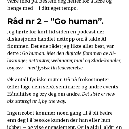
være med på. Bestem deg heller for å lære og
henge med – i ditt eget tempo.
Råd nr 2 – ”Go human”.
Jeg hørte for kort tid siden en podcast der
diskusjonen handlet nettopp om å takle AI-
flommen. Det ene rådet jeg likte aller best, var
dette :
Go human. Møt den digitale flommen av AI-
løsninger, nettmøter, webinarer, mail og Slack-kanaler,
osv, osv - med fysisk tilstedeværelse.
Øk antall fysiske møter. Gå på frokostmøter
(eller lage dem selv), seminarer og andre events.
Håndhilse og bry deg om andre.
Det siste er new
biz-strategi nr 1, by the way.
Ingen robot kommer noen gang til å bli bedre
enn deg i å besøke kunden der han eller hun
jobber – og vise engasjement. Og la aldri, aldri en